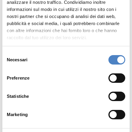
Artificiale, Smart Venues rende possibile monitorare in
analizzare il nostro traffico. Condividiamo inoltre
tempo reale ogni fase della filiera produttiva,
informazioni sul modo in cui utilizzi il nostro sito con i
garantendo così standard elevati di qualità,
nostri partner che si occupano di analisi dei dati web,
freschezza e sicurezza per i prodotti che arrivano
pubblicità e social media, i quali potrebbero combinarle
sulla tavola del consumatore.
con altre informazioni che hai fornito loro o che hanno
raccolto dal tuo utilizzo dei loro servizi.
Dalla coltivazione delle materie prime alla
Selezione
trasformazione, dal confezionamento alla
Necessari
del
distribuzione, ogni passaggio viene registrato in
consenso
maniera trasparente e immutabile. Questo consente
di valorizzare l’autenticità dei prodotti siciliani, tutelare
Preferenze
il lavoro dei produttori locali e offrire al consumatore
finale la certezza di fare scelte di acquisto più
Statistiche
informate, responsabili e sostenibili.
Smart Venues è la risposta concreta a una crescente
Marketing
esigenza di trasparenza e fiducia nel mondo
agroalimentare, un ponte tra tradizione e innovazione