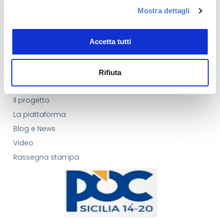
per promuovere e proteggere il patrimonio
Mostra dettagli
enogastronomico della Sicilia.
Accetta tutti
Rifiuta
Quick Links
Home Page
Il progetto
La piattaforma
Blog e News
Video
Rassegna stampa