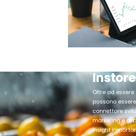
Instore
Oltre ad essere i
possono essere 
connettore svil
marketing e al b
insight importan