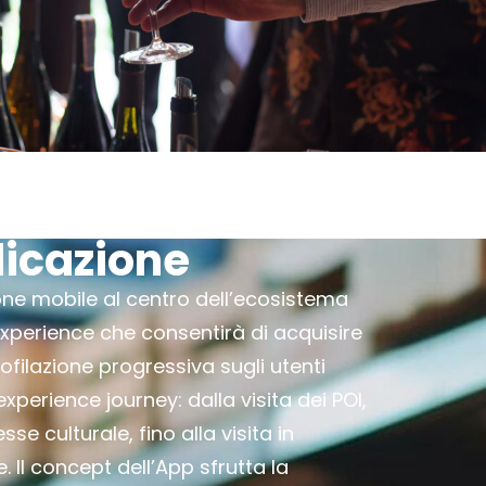
licazione
one mobile al centro dell’ecosistema
’experience che consentirà di acquisire
rofilazione progressiva sugli utenti
experience journey: dalla visita dei POI,
esse culturale, fino alla visita in
. Il concept dell’App sfrutta la