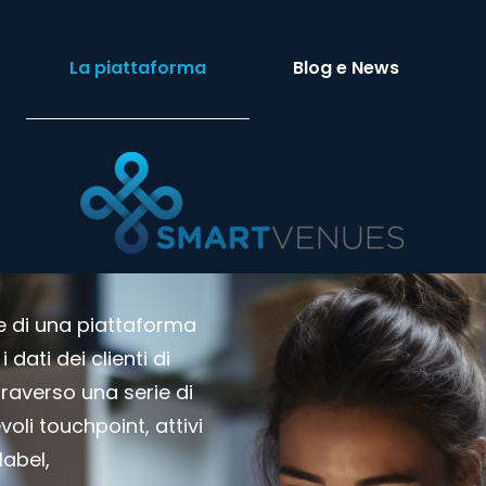
La piattaforma
Blog e News
e di una piattaforma
dati dei clienti di
raverso una serie di
oli touchpoint, attivi
label,