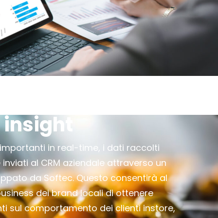
 insight
mportanti in real-time, i dati raccolti
inviati al CRM aziendale attraverso un
uppato da Softec. Questo consentirà al
usiness dei brand locali di ottenere
ti sul comportamento dei clienti instore,