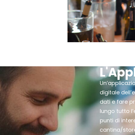
L'App
Un’applicazi
digitale dell
dati e fare p
lungo tutto l’
punti di inter
cantina/store