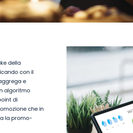
ake della
cando con il
 aggrega e
un algoritmo
oint di
romozione che in
a la promo-