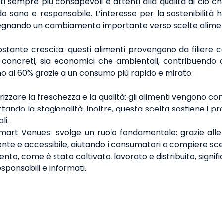
ati sempre più consapevoli e attenti alla qualità di ciò 
o sano e responsabile. L’interesse per la sostenibilit
, segnando un cambiamento importante verso scelte alimen
ostante crescita: questi alimenti provengono da filiere c
i concreti, sia economici che ambientali, contribuendo a
no al 60% grazie a un consumo più rapido e mirato.
lorizzare la freschezza e la qualità: gli alimenti vengon
ttando la stagionalità. Inoltre, questa scelta sostiene i pro
li.
 Smart Venues svolge un ruolo fondamentale: grazie alle 
parente e accessibile, aiutando i consumatori a compiere 
o, come è stato coltivato, lavorato e distribuito, significa
ponsabili e informati.