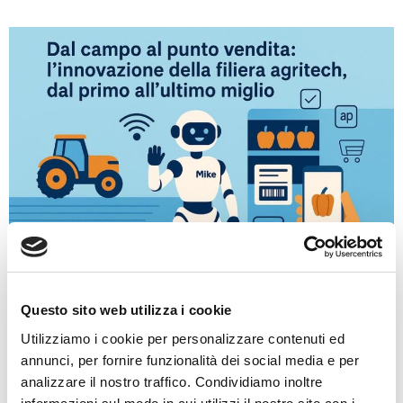
Dal campo al consumatore, l’innovazione attraversa
Questo sito web utilizza i cookie
l’intera filiera agroalimentare italiana, fino all’ultimo
Utilizziamo i cookie per personalizzare contenuti ed
miglio: il punto vendita. È qui che entra in gioco Smart
annunci, per fornire funzionalità dei social media e per
Venues, un progetto pensato per sostenere le
analizzare il nostro traffico. Condividiamo inoltre
imprese siciliane più dinamiche nella trasformazione