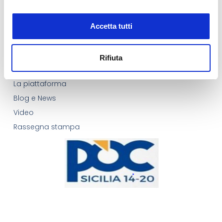
Accetta tutti
Quick Links
Home Page
Rifiuta
Il progetto
La piattaforma
Blog e News
Video
Rassegna stampa